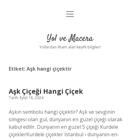
menüyü
Anasayfa
aç
Gizlilik Politikası
Yol ve Macera
Yasal Uyarı
Yollardan ilham alan keyifli bilgiler!
Hakkımızda
Etiket:
Aşk hangi çiçektir
Aşk Çiçeği Hangi Çiçek
Tarih: Eylül 18, 2024
Aşkın sembolü hangi çiçektir? Aşk ve sevginin
simgesi olan gül, dünyanın en güzel çiçeği olarak
kabul edilir. Dünyanın en güzel 5 çiçeği Kurdele
çiçeklerKurdele çiçekler İstanbul › dunyanin-en-