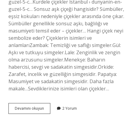
guzel-5-c…Kurdele çiçekler İstanbul › dunyanin-en-
guzel-5-c… Sonsuz aşk çiçeği hangisidir? Sümbüller,
eşsiz kokuları nedeniyle çiçekler arasında öne çıkar.
Sümbüller genellikle sonsuz aşkı, bağlılığı ve
masumiyeti temsil eder – çiçekler… Hangi çiçek neyi
sembolize eder? Çiçeklerin isimleri ve
anlamlarıZambak: Temizliği ve saflığı simgeler.Gül:
Aşkı ve tutkuyu simgeler.Lale: Zenginlik ve zengin
olma arzusunu simgeler.Menekşe: Baharın
habercisi, sevgi ve sadakatin simgesidir.Orkide:
Zarafet, incelik ve güzelliğin simgesidir. Papatya:
Masumiyet ve sadakatin simgesidir. Daha fazla
makale…Sevdiklerinize isimleri olan çiçekler…
Aşk
Devamını okuyun
2 Yorum
Çiçeği
Hangi
Çiçek