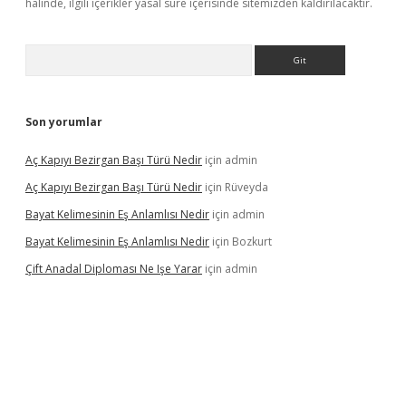
halinde, ilgili içerikler yasal süre içerisinde sitemizden kaldırılacaktır.
Arama
Son yorumlar
Aç Kapıyı Bezirgan Başı Türü Nedir
için
admin
Aç Kapıyı Bezirgan Başı Türü Nedir
için
Rüveyda
Bayat Kelimesinin Eş Anlamlısı Nedir
için
admin
Bayat Kelimesinin Eş Anlamlısı Nedir
için
Bozkurt
Çift Anadal Diploması Ne Işe Yarar
için
admin