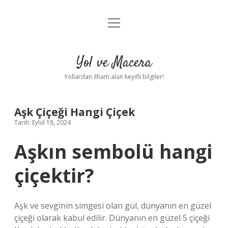
menüyü
Anasayfa
aç
Gizlilik Politikası
Yol ve Macera
Yasal Uyarı
Yollardan ilham alan keyifli bilgiler!
Hakkımızda
Aşk Çiçeği Hangi Çiçek
Tarih: Eylül 18, 2024
Aşkın sembolü hangi
çiçektir?
Aşk ve sevginin simgesi olan gül, dünyanın en güzel
çiçeği olarak kabul edilir. Dünyanın en güzel 5 çiçeği