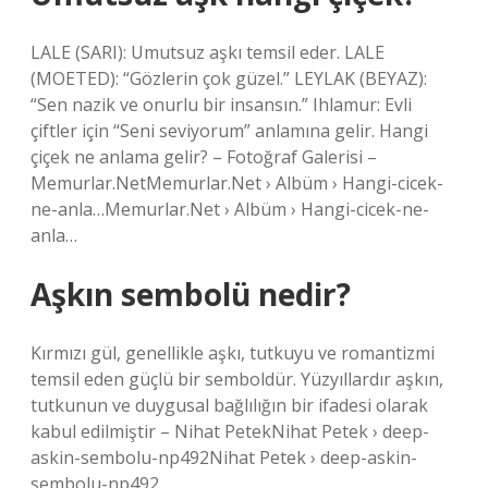
LALE (SARI): Umutsuz aşkı temsil eder. LALE
(MOETED): “Gözlerin çok güzel.” LEYLAK (BEYAZ):
“Sen nazik ve onurlu bir insansın.” Ihlamur: Evli
çiftler için “Seni seviyorum” anlamına gelir. Hangi
çiçek ne anlama gelir? – Fotoğraf Galerisi –
Memurlar.NetMemurlar.Net › Albüm › Hangi-cicek-
ne-anla…Memurlar.Net › Albüm › Hangi-cicek-ne-
anla…
Aşkın sembolü nedir?
Kırmızı gül, genellikle aşkı, tutkuyu ve romantizmi
temsil eden güçlü bir semboldür. Yüzyıllardır aşkın,
tutkunun ve duygusal bağlılığın bir ifadesi olarak
kabul edilmiştir – Nihat PetekNihat Petek › deep-
askin-sembolu-np492Nihat Petek › deep-askin-
sembolu-np492