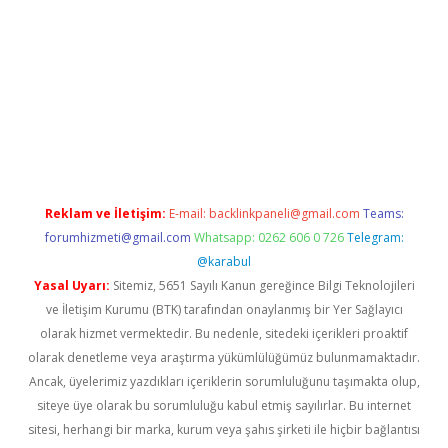
üncel giriş
Reklam ve İletişim:
E-mail:
backlinkpaneli@gmail.com
Teams:
forumhizmeti@gmail.com
Whatsapp: 0262 606 0 726
Telegram:
@karabul
Yasal Uyarı:
Sitemiz, 5651 Sayılı Kanun gereğince Bilgi Teknolojileri
ve İletişim Kurumu (BTK) tarafından onaylanmış bir Yer Sağlayıcı
olarak hizmet vermektedir. Bu nedenle, sitedeki içerikleri proaktif
olarak denetleme veya araştırma yükümlülüğümüz bulunmamaktadır.
Ancak, üyelerimiz yazdıkları içeriklerin sorumluluğunu taşımakta olup,
siteye üye olarak bu sorumluluğu kabul etmiş sayılırlar. Bu internet
sitesi, herhangi bir marka, kurum veya şahıs şirketi ile hiçbir bağlantısı