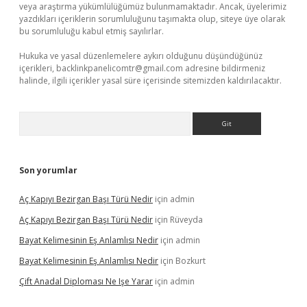
veya araştırma yükümlülüğümüz bulunmamaktadır. Ancak, üyelerimiz
yazdıkları içeriklerin sorumluluğunu taşımakta olup, siteye üye olarak
bu sorumluluğu kabul etmiş sayılırlar.
Hukuka ve yasal düzenlemelere aykırı olduğunu düşündüğünüz
içerikleri,
backlinkpanelicomtr@gmail.com
adresine bildirmeniz
halinde, ilgili içerikler yasal süre içerisinde sitemizden kaldırılacaktır.
Arama
Son yorumlar
Aç Kapıyı Bezirgan Başı Türü Nedir
için
admin
Aç Kapıyı Bezirgan Başı Türü Nedir
için
Rüveyda
Bayat Kelimesinin Eş Anlamlısı Nedir
için
admin
Bayat Kelimesinin Eş Anlamlısı Nedir
için
Bozkurt
Çift Anadal Diploması Ne Işe Yarar
için
admin