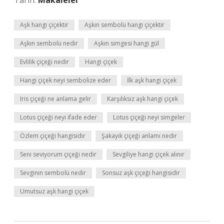
Tarih:
Makaleler
Aşk hangi çiçektir
Aşkın sembolü hangi çiçektir
Aşkın sembolü nedir
Aşkın simgesi hangi gül
Evlilik çiçeği nedir
Hangi çiçek
Hangi çiçek neyi sembolize eder
İlk aşk hangi çiçek
Iris çiçeği ne anlama gelir
Karşılıksız aşk hangi çiçek
Lotus çiçeği neyi ifade eder
Lotus çiçeği neyi simgeler
Özlem çiçeği hangisidir
Şakayık çiçeği anlamı nedir
Seni seviyorum çiçeği nedir
Sevgiliye hangi çiçek alınır
Sevginin sembolü nedir
Sonsuz aşk çiçeği hangisidir
Umutsuz aşk hangi çiçek