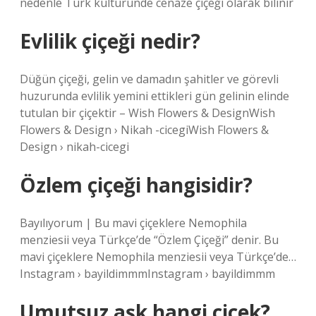
nedenle Türk kültüründe cenaze çiçeği olarak bilinir
Evlilik çiçeği nedir?
Düğün çiçeği, gelin ve damadın şahitler ve görevli
huzurunda evlilik yemini ettikleri gün gelinin elinde
tutulan bir çiçektir – Wish Flowers & DesignWish
Flowers & Design › Nikah -cicegiWish Flowers &
Design › nikah-cicegi
Özlem çiçeği hangisidir?
Bayılıyorum | Bu mavi çiçeklere Nemophila
menziesii veya Türkçe’de “Özlem Çiçeği” denir. Bu
mavi çiçeklere Nemophila menziesii veya Türkçe’de…
Instagram › bayildimmmInstagram › bayildimmm
Umutsuz aşk hangi çiçek?