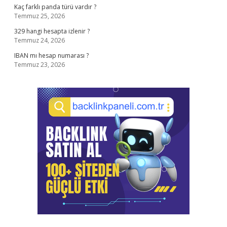
Kaç farklı panda türü vardır ?
Temmuz 25, 2026
329 hangi hesapta izlenir ?
Temmuz 24, 2026
IBAN mı hesap numarası ?
Temmuz 23, 2026