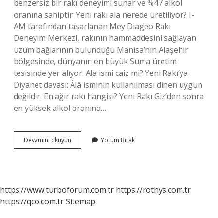
benzersiz bir rakı deneyimi sunar ve %47 alkol
oranına sahiptir. Yeni rakı ala nerede üretiliyor? I-
AM tarafından tasarlanan Mey Diageo Rakı
Deneyim Merkezi, rakının hammaddesini sağlayan
üzüm bağlarının bulunduğu Manisa’nın Alaşehir
bölgesinde, dünyanın en büyük Suma üretim
tesisinde yer alıyor. Ala ismi caiz mi? Yeni Rakı’ya
Diyanet davası: Âlâ isminin kullanılması dinen uygun
değildir. En ağır rakı hangisi? Yeni Rakı Giz’den sonra
en yüksek alkol oranına…
Yeni
Devamını okuyun
Yorum Bırak
Rakı
Ala
Nedir
https://www.turboforum.com.tr
https://rothys.com.tr
https://qco.com.tr
Sitemap