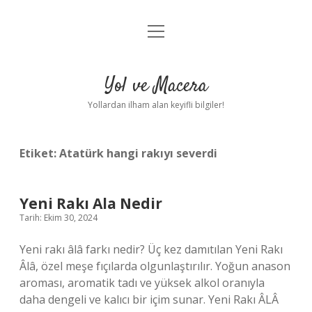
menüyü
Anasayfa
aç
Gizlilik Politikası
Yol ve Macera
Yasal Uyarı
Yollardan ilham alan keyifli bilgiler!
Hakkımızda
Etiket:
Atatürk hangi rakıyı severdi
Yeni Rakı Ala Nedir
Tarih: Ekim 30, 2024
Yeni rakı âlâ farkı nedir? Üç kez damıtılan Yeni Rakı
Âlâ, özel meşe fıçılarda olgunlaştırılır. Yoğun anason
aroması, aromatik tadı ve yüksek alkol oranıyla
daha dengeli ve kalıcı bir içim sunar. Yeni Rakı ÂLÂ