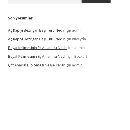
Son yorumlar
Aç Kapıyı Bezirgan Başı Türü Nedir
için
admin
Aç Kapıyı Bezirgan Başı Türü Nedir
için
Rüveyda
Bayat Kelimesinin Eş Anlamlısı Nedir
için
admin
Bayat Kelimesinin Eş Anlamlısı Nedir
için
Bozkurt
Çift Anadal Diploması Ne Işe Yarar
için
admin
asino
betexper güncel giriş