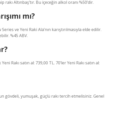
 rakı Altınbaş’tır. Bu içeceğin alkol oranı %50’dir.
arışımı mı?
ries ve Yeni Raki Ala’nın karıştırılmasıyla elde edilir.
ebilir. %45 ABV.
ar?
Yeni Rakı satın al: 739,00 TL. 70’ler Yeni Rakı satın al:
un gövdeli, yumuşak, güçlü rakı tercih etmelisiniz. Genel