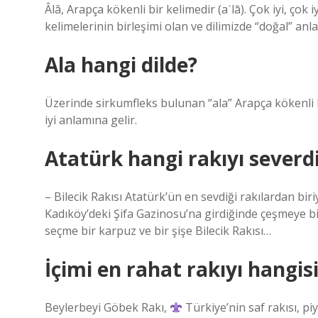
Âlâ, Arapça kökenli bir kelimedir (aʿlā). Çok iyi, çok 
kelimelerinin birleşimi olan ve dilimizde “doğal” an
Ala hangi dilde?
Üzerinde sirkumfleks bulunan “ala” Arapça kökenli bi
iyi anlamına gelir.
Atatürk hangi rakıyı severd
– Bilecik Rakısı Atatürk’ün en sevdiği rakılardan biri
Kadıköy’deki Şifa Gazinosu’na girdiğinde çeşmeye bile
seçme bir karpuz ve bir şişe Bilecik Rakısı…
İçimi en rahat rakıyı hangis
Beylerbeyi Göbek Rakı,
Türkiye’nin saf rakısı, pi