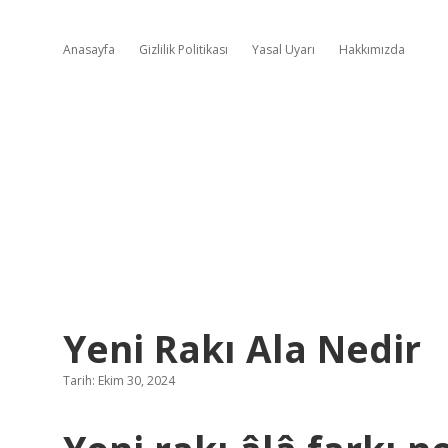
Anasayfa
Gizlilik Politikası
Yasal Uyarı
Hakkımızda
Yeni Rakı Ala Nedir
Tarih: Ekim 30, 2024