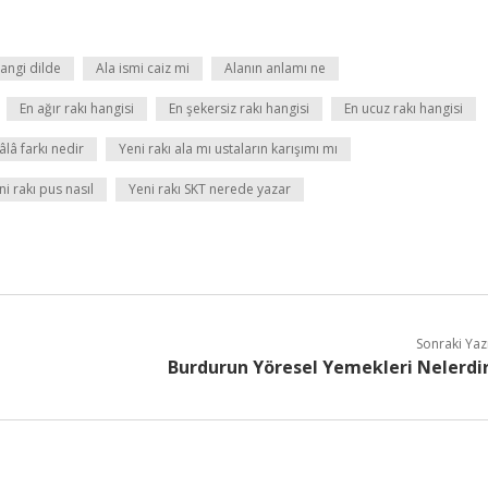
angi dilde
Ala ismi caiz mi
Alanın anlamı ne
En ağır rakı hangisi
En şekersiz rakı hangisi
En ucuz rakı hangisi
âlâ farkı nedir
Yeni rakı ala mı ustaların karışımı mı
ni rakı pus nasıl
Yeni rakı SKT nerede yazar
Sonraki Yaz
Burdurun Yöresel Yemekleri Nelerdi