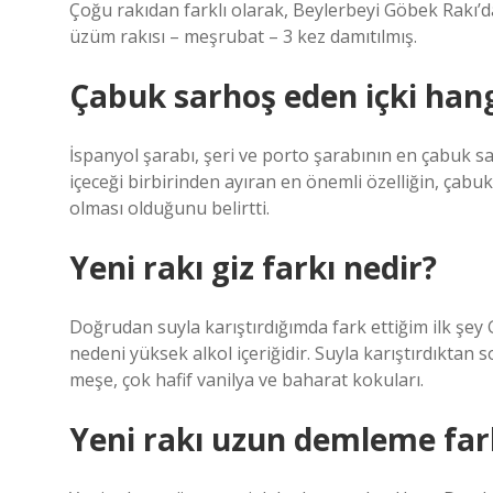
Çoğu rakıdan farklı olarak, Beylerbeyi Göbek Rakı’da
üzüm rakısı – meşrubat – 3 kez damıtılmış.
Çabuk sarhoş eden içki hang
İspanyol şarabı, şeri ve porto şarabının en çabuk sa
içeceği birbirinden ayıran en önemli özelliğin, çabu
olması olduğunu belirtti.
Yeni rakı giz farkı nedir?
Doğrudan suyla karıştırdığımda fark ettiğim ilk şe
nedeni yüksek alkol içeriğidir. Suyla karıştırdıktan
meşe, çok hafif vanilya ve baharat kokuları.
Yeni rakı uzun demleme far