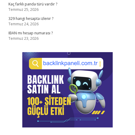
Kaç farklı panda türü vardır ?
Temmuz 25, 2026
329 hangi hesapta izlenir ?
Temmuz 24, 2026
IBAN mı hesap numarası ?
Temmuz 23, 2026