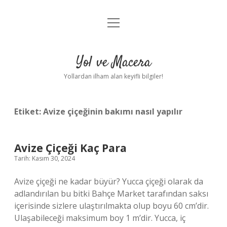
menüyü
Anasayfa
aç
Gizlilik Politikası
Yol ve Macera
Yasal Uyarı
Yollardan ilham alan keyifli bilgiler!
Hakkımızda
Etiket:
Avize çiçeğinin bakımı nasıl yapılır
Avize Çiçeği Kaç Para
Tarih: Kasım 30, 2024
Avize çiçeği ne kadar büyür? Yucca çiçeği olarak da
adlandırılan bu bitki Bahçe Market tarafından saksı
içerisinde sizlere ulaştırılmakta olup boyu 60 cm’dir.
Ulaşabileceği maksimum boy 1 m’dir. Yucca, iç