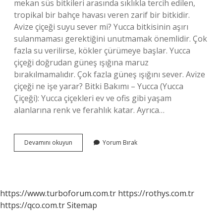
mekan süs bitkileri arasında sıklıkla tercih edilen,
tropikal bir bahçe havası veren zarif bir bitkidir.
Avize çiçeği suyu sever mi? Yucca bitkisinin aşırı
sulanmaması gerektiğini unutmamak önemlidir. Çok
fazla su verilirse, kökler çürümeye başlar. Yucca
çiçeği doğrudan güneş ışığına maruz
bırakılmamalıdır. Çok fazla güneş ışığını sever. Avize
çiçeği ne işe yarar? Bitki Bakımı – Yucca (Yucca
Çiçeği): Yucca çiçekleri ev ve ofis gibi yaşam
alanlarına renk ve ferahlık katar. Ayrıca…
Avize
Devamını okuyun
Yorum Bırak
Çiçeği
Kaç
Para
https://www.turboforum.com.tr
https://rothys.com.tr
https://qco.com.tr
Sitemap