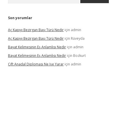
Son yorumlar
Aç Kapıyı Bezirgan Başı Türü Nedir
için
admin
Aç Kapıyı Bezirgan Başı Türü Nedir
için
Rüveyda
Bayat Kelimesinin Eş Anlamlısı Nedir
için
admin
Bayat Kelimesinin Eş Anlamlısı Nedir
için
Bozkurt
Çift Anadal Diploması Ne Işe Yarar
için
admin
asino
betexper güncel giriş