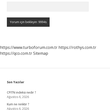
https://www.turboforum.com.tr
https://rothys.com.tr
https://qco.com.tr
Sitemap
Sidebar
Son Yazılar
CPITN indeksi nedir ?
Ağustos 6, 2026
Kum ne renktir ?
Ağustos 6, 2026