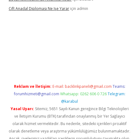
Çift Anadal Diploması Ne Işe Yarar
için
admin
no
betexper güncel giriş
Reklam ve İletişim:
E-mail:
backlinkpaneli@gmail.com
Teams:
forumhizmeti@gmail.com
Whatsapp: 0262 606 0 726
Telegram:
@karabul
Yasal Uyarı:
Sitemiz, 5651 Sayılı Kanun gereğince Bilgi Teknolojileri
ve İletişim Kurumu (BTK) tarafından onaylanmış bir Yer Sağlayıcı
olarak hizmet vermektedir. Bu nedenle, sitedeki içerikleri proaktif
olarak denetleme veya araştırma yükümlülüğümüz bulunmamaktadır.
Ancak, üyelerimiz yazdıkları içeriklerin sorumluluğunu taşımakta olup,