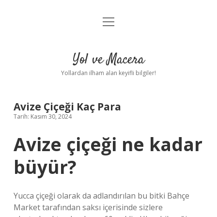
menüyü
Anasayfa
aç
Gizlilik Politikası
Yol ve Macera
Yasal Uyarı
Yollardan ilham alan keyifli bilgiler!
Hakkımızda
Avize Çiçeği Kaç Para
Tarih: Kasım 30, 2024
Avize çiçeği ne kadar
büyür?
Yucca çiçeği olarak da adlandırılan bu bitki Bahçe
Market tarafından saksı içerisinde sizlere