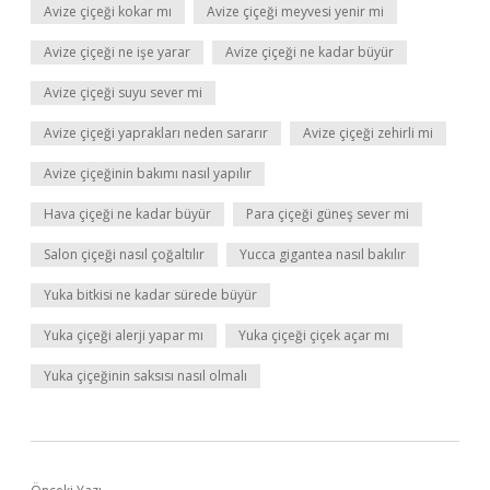
Avize çiçeği kokar mı
Avize çiçeği meyvesi yenir mi
Avize çiçeği ne işe yarar
Avize çiçeği ne kadar büyür
Avize çiçeği suyu sever mi
Avize çiçeği yaprakları neden sararır
Avize çiçeği zehirli mi
Avize çiçeğinin bakımı nasıl yapılır
Hava çiçeği ne kadar büyür
Para çiçeği güneş sever mi
Salon çiçeği nasıl çoğaltılır
Yucca gigantea nasıl bakılır
Yuka bitkisi ne kadar sürede büyür
Yuka çiçeği alerji yapar mı
Yuka çiçeği çiçek açar mı
Yuka çiçeğinin saksısı nasıl olmalı