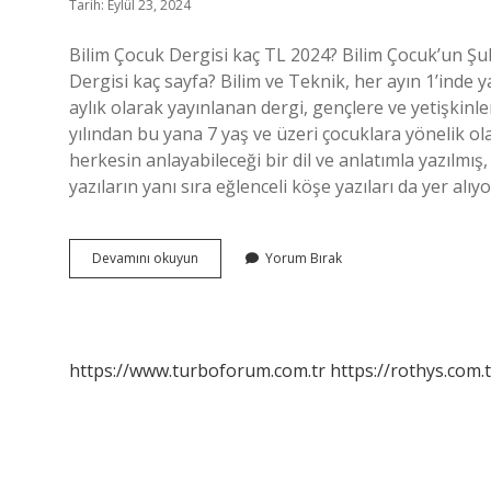
Tarih: Eylül 23, 2024
Bilim Çocuk Dergisi kaç TL 2024? Bilim Çocuk’un Şub
Dergisi kaç sayfa? Bilim ve Teknik, her ayın 1’inde y
aylık olarak yayınlanan dergi, gençlere ve yetişkinle
yılından bu yana 7 yaş ve üzeri çocuklara yönelik o
herkesin anlayabileceği bir dil ve anlatımla yazılmış,
yazıların yanı sıra eğlenceli köşe yazıları da yer al
Bilim
Devamını okuyun
Yorum Bırak
Çocuk
Dergisi
Kaç
Sayfa
https://www.turboforum.com.tr
https://rothys.com.t