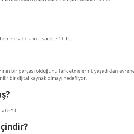
 hemen satın alın – sadece 11 TL.
arının bir parçası olduğunu fark etmelerini, yaşadıkları evren
lir bir dijital kaynak olmayı hedefliyor.
aş?
: #6+Yıl
içindir?