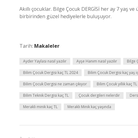
Akıllı çocuklar. Bilge Çocuk DERGİSİ her ay 7 yaş ve üz
birbirinden güzel hediyelerle buluşuyor.
Tarih:
Makaleler
Ayder Yaylası nasıl yazılır
Ayşe Hanım nasıl yazılır
Bilge 
Bilim Çocuk Dergisi kaç TL 2024
Bilim Çocuk Dergisi kaç yaş i
Bilim Çocuk Dergisi ne zaman çıkıyor
Bilim Çocuk yıllık kaç TL
Bilim Teknik Dergisi kaç TL
Çocuk dergileri nelerdir
Ders 
Merakli minik kaç TL
Meraklı Minik kaç yaşında