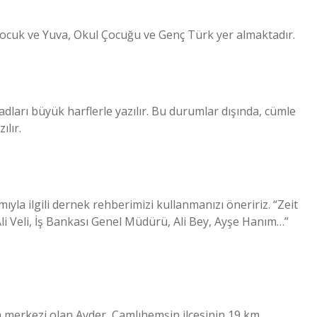
 Çocuk ve Yuva, Okul Çocuğu ve Genç Türk yer almaktadır.
adları büyük harflerle yazılır. Bu durumlar dışında, cümle
ılır.
yla ilgili dernek rehberimizi kullanmanızı öneririz. “Zeit
li Veli, İş Bankası Genel Müdürü, Ali Bey, Ayşe Hanım…”
 merkezi olan Ayder, Çamlıhemşin ilçesinin 19 km