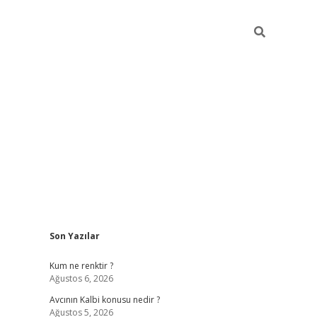
Sidebar
Son Yazılar
ilbet yeni giriş
betexpergiris.casino
betexper 
Kum ne renktir ?
Ağustos 6, 2026
Avcının Kalbi konusu nedir ?
Ağustos 5, 2026