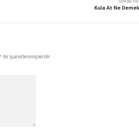
Sonraki Yaz
Kula At Ne Deme
*
ile işaretlenmişlerdir