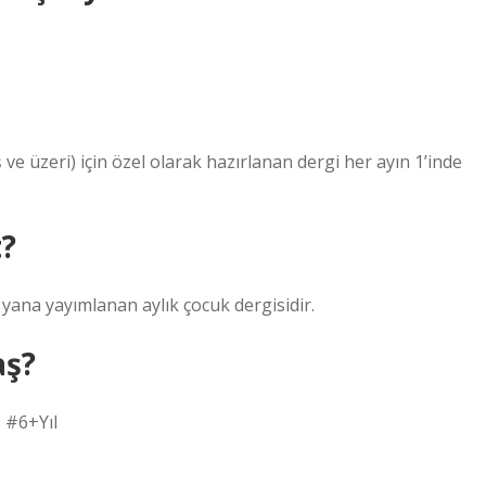
e üzeri) için özel olarak hazırlanan dergi her ayın 1’inde
t?
ana yayımlanan aylık çocuk dergisidir.
aş?
: #6+Yıl