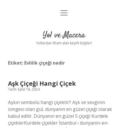
menüyü
Anasayfa
aç
Gizlilik Politikası
Yol ve Macera
Yasal Uyarı
Yollardan ilham alan keyifli bilgiler!
Hakkımızda
Etiket:
Evlilik çiçeği nedir
Aşk Çiçeği Hangi Çiçek
Tarih: Eylül 18, 2024
Aşkın sembolü hangi çiçektir? Aşk ve sevginin
simgesi olan gül, dünyanın en güzel çiçeği olarak
kabul edilir. Dünyanın en güzel 5 çiçeği Kurdele
çiçeklerKurdele çiçekler İstanbul › dunyanin-en-