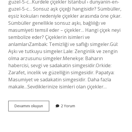
guzel-5-c…Kurdele çiçekler İstanbul › dunyanin-en-
guzel-5-c… Sonsuz aşk çiçeği hangisidir? Sümbüller,
eşsiz kokuları nedeniyle çiçekler arasında öne çıkar.
Sümbüller genellikle sonsuz aşkı, bağlılığı ve
masumiyeti temsil eder – çiçekler… Hangi çiçek neyi
sembolize eder? Çiçeklerin isimleri ve
anlamlarıZambak: Temizliği ve saflığı simgeler.Gül:
Aşkı ve tutkuyu simgeler.Lale: Zenginlik ve zengin
olma arzusunu simgeler.Menekşe: Baharın
habercisi, sevgi ve sadakatin simgesidir.Orkide:
Zarafet, incelik ve güzelliğin simgesidir. Papatya:
Masumiyet ve sadakatin simgesidir. Daha fazla
makale…Sevdiklerinize isimleri olan çiçekler…
Aşk
Devamını okuyun
2 Yorum
Çiçeği
Hangi
Çiçek