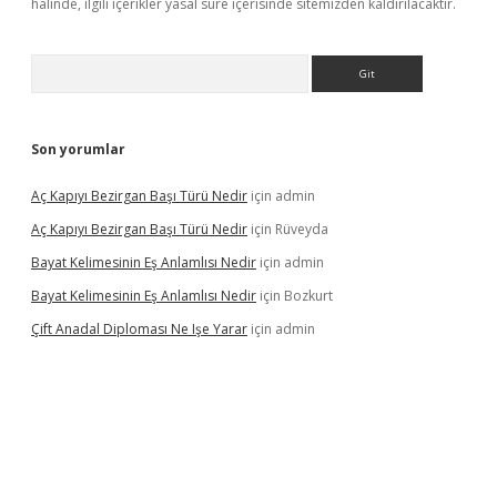
halinde, ilgili içerikler yasal süre içerisinde sitemizden kaldırılacaktır.
Arama
Son yorumlar
Aç Kapıyı Bezirgan Başı Türü Nedir
için
admin
Aç Kapıyı Bezirgan Başı Türü Nedir
için
Rüveyda
Bayat Kelimesinin Eş Anlamlısı Nedir
için
admin
Bayat Kelimesinin Eş Anlamlısı Nedir
için
Bozkurt
Çift Anadal Diploması Ne Işe Yarar
için
admin