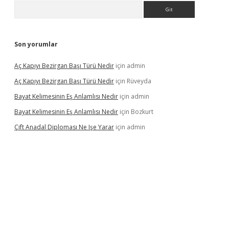
Arama
Son yorumlar
Aç Kapıyı Bezirgan Başı Türü Nedir
için
admin
Aç Kapıyı Bezirgan Başı Türü Nedir
için
Rüveyda
Bayat Kelimesinin Eş Anlamlısı Nedir
için
admin
Bayat Kelimesinin Eş Anlamlısı Nedir
için
Bozkurt
Çift Anadal Diploması Ne Işe Yarar
için
admin
asino
betexper güncel giriş