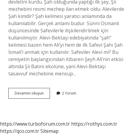
devletini kurdu. Şah olduğunda yaptığı ilk şey, Şii
mezhebini resmi mezhep ilan etmek oldu. Alevilerde
Şah kimdir? Şah kelimesi yaratıcı anlamında da
kullanılabilir. Gerçek anlamı budur. Sünni Osmanlı
düşüncesinde Safevilerle ilişkilendirilmek için
kullanılmıştır. Alevi-Bektaşi edebiyatında “şah”
kelimesi bazen hem Ali’yi hem de ilk Safevi Şahı Şah
İsmail’i anmak için kullanılır. Safeviler Alevi mi? Bu
cemiyetin başlangıcından itibaren Şeyh Ali’nin etkisi
altında Şii Batıni ekolüne, yani Alevi-Bektaşi
tasavvuf mezhebine mensup…
Şah
Devamını okuyun
2 Yorum
İSmail
Alevi
Mi
https://www.turboforum.com.tr
https://rothys.com.tr
https://qco.com.tr
Sitemap