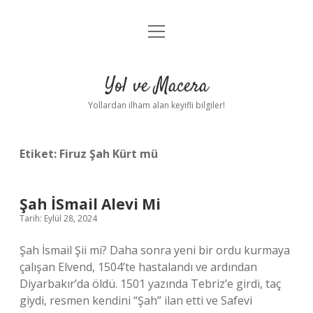
menüyü
Anasayfa
aç
Gizlilik Politikası
Yol ve Macera
Yasal Uyarı
Yollardan ilham alan keyifli bilgiler!
Hakkımızda
Etiket:
Firuz Şah Kürt mü
Şah İSmail Alevi Mi
Tarih: Eylül 28, 2024
Şah İsmail Şii mi? Daha sonra yeni bir ordu kurmaya
çalışan Elvend, 1504’te hastalandı ve ardından
Diyarbakır’da öldü. 1501 yazında Tebriz’e girdi, taç
giydi, resmen kendini “Şah” ilan etti ve Safevi