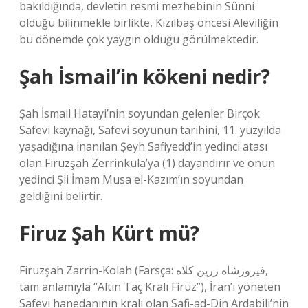
bakıldığında, devletin resmi mezhebinin Sünni
olduğu bilinmekle birlikte, Kızılbaş öncesi Aleviliğin
bu dönemde çok yaygın olduğu görülmektedir.
Şah İsmail’in kökeni nedir?
Şah İsmail Hatayi’nin soyundan gelenler Birçok
Safevi kaynağı, Safevi soyunun tarihini, 11. yüzyılda
yaşadığına inanılan Şeyh Safiyedd’in yedinci atası
olan Firuzşah Zerrinkula’ya (1) dayandırır ve onun
yedinci Şii İmam Musa el-Kazım’ın soyundan
geldiğini belirtir.
Firuz Şah Kürt mü?
Firuzşah Zarrin-Kolah (Farsça: فیروزشاه زرین کلاه‎,
tam anlamıyla “Altın Taç Kralı Firuz”), İran’ı yöneten
Safevi hanedanının kralı olan Safi-ad-Din Ardabili’nin