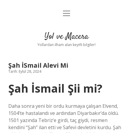
menüyü
Anasayfa
aç
Gizlilik Politikası
Yol ve Macera
Yasal Uyarı
Yollardan ilham alan keyifli bilgiler!
Hakkımızda
Şah İSmail Alevi Mi
Tarih: Eylül 28, 2024
Şah İsmail Şii mi?
Daha sonra yeni bir ordu kurmaya çalışan Elvend,
1504’te hastalandı ve ardından Diyarbakır’da öldü.
1501 yazında Tebriz’e girdi, taç giydi, resmen
kendini “Şah” ilan etti ve Safevi devletini kurdu. Şah