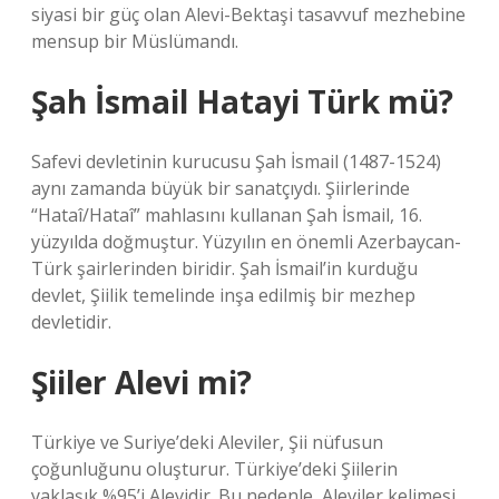
siyasi bir güç olan Alevi-Bektaşi tasavvuf mezhebine
mensup bir Müslümandı.
Şah İsmail Hatayi Türk mü?
Safevi devletinin kurucusu Şah İsmail (1487-1524)
aynı zamanda büyük bir sanatçıydı. Şiirlerinde
“Hataî/Hataî” mahlasını kullanan Şah İsmail, 16.
yüzyılda doğmuştur. Yüzyılın en önemli Azerbaycan-
Türk şairlerinden biridir. Şah İsmail’in kurduğu
devlet, Şiilik temelinde inşa edilmiş bir mezhep
devletidir.
Şiiler Alevi mi?
Türkiye ve Suriye’deki Aleviler, Şii nüfusun
çoğunluğunu oluşturur. Türkiye’deki Şiilerin
yaklaşık %95’i Alevidir. Bu nedenle, Aleviler kelimesi