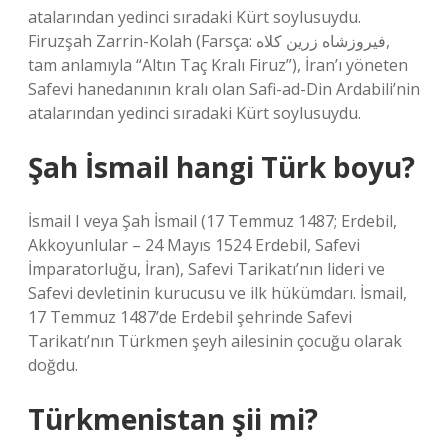
atalarından yedinci sıradaki Kürt soylusuydu.
Firuzşah Zarrin-Kolah (Farsça: فیروزشاه زرین کلاه‎,
tam anlamıyla “Altın Taç Kralı Firuz”), İran’ı yöneten
Safevi hanedanının kralı olan Safi-ad-Din Ardabili’nin
atalarından yedinci sıradaki Kürt soylusuydu.
Şah İsmail hangi Türk boyu?
İsmail I veya Şah İsmail (17 Temmuz 1487; Erdebil,
Akkoyunlular – 24 Mayıs 1524 Erdebil, Safevi
İmparatorluğu, İran), Safevi Tarikatı’nın lideri ve
Safevi devletinin kurucusu ve ilk hükümdarı. İsmail,
17 Temmuz 1487’de Erdebil şehrinde Safevi
Tarikatı’nın Türkmen şeyh ailesinin çocuğu olarak
doğdu.
Türkmenistan şii mi?