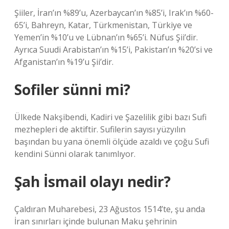
Şiiler, İran’ın %89’u, Azerbaycan’ın %85’i, Irak’ın %60-
65’i, Bahreyn, Katar, Türkmenistan, Türkiye ve
Yemen’in %10’u ve Lübnan’ın %65’i. Nüfus Şii’dir.
Ayrıca Suudi Arabistan’ın %15’i, Pakistan’ın %20’si ve
Afganistan’ın %19’u Şii’dir.
Sofiler sünni mi?
Ülkede Nakşibendi, Kadiri ve Şazelilik gibi bazı Sufi
mezhepleri de aktiftir. Sufilerin sayısı yüzyılın
başından bu yana önemli ölçüde azaldı ve çoğu Sufi
kendini Sünni olarak tanımlıyor.
Şah İsmail olayı nedir?
Çaldıran Muharebesi, 23 Ağustos 1514’te, şu anda
İran sınırları içinde bulunan Maku şehrinin