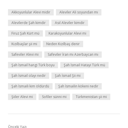
Akkoyunlular Alevi midir
Aleviler Ali soyundan mı
Alevilerde Şah kimdir
Asıl Aleviler kimdir
Firuz Şah Kürt mü
Karakoyunlular Alevi mi
Kızılbaşlar şii mi
Neden Kızılbaş denir
Safeviler Alevi mi
Safeviler İran mı Azerbaycan mı
Şah İsmail hangi Türk boyu
Şah İsmail Hatayi Türk mü
Şah İsmail olayı nedir
Şah İsmail Şii mi
Şah İsmaili kim öldürdü
Şah İsmailin kökeni nedir
Şiiler Alevi mi
Sofiler sünni mi
Türkmenistan şii mi
Önceki Yazı