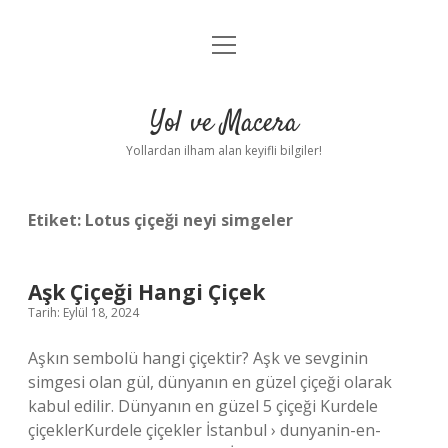
menüyü
Anasayfa
aç
Gizlilik Politikası
Yol ve Macera
Yasal Uyarı
Yollardan ilham alan keyifli bilgiler!
Hakkımızda
Etiket:
Lotus çiçeği neyi simgeler
Aşk Çiçeği Hangi Çiçek
Tarih: Eylül 18, 2024
Aşkın sembolü hangi çiçektir? Aşk ve sevginin
simgesi olan gül, dünyanın en güzel çiçeği olarak
kabul edilir. Dünyanın en güzel 5 çiçeği Kurdele
çiçeklerKurdele çiçekler İstanbul › dunyanin-en-