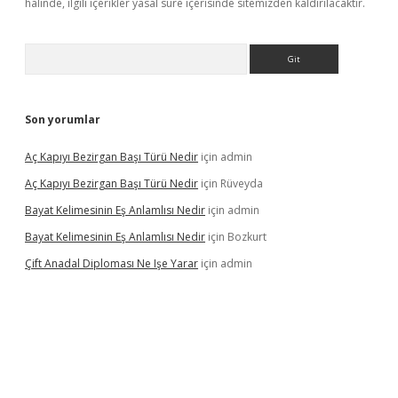
halinde, ilgili içerikler yasal süre içerisinde sitemizden kaldırılacaktır.
Arama
Son yorumlar
Aç Kapıyı Bezirgan Başı Türü Nedir
için
admin
Aç Kapıyı Bezirgan Başı Türü Nedir
için
Rüveyda
Bayat Kelimesinin Eş Anlamlısı Nedir
için
admin
Bayat Kelimesinin Eş Anlamlısı Nedir
için
Bozkurt
Çift Anadal Diploması Ne Işe Yarar
için
admin