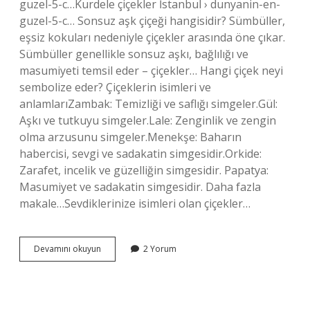
guzel-5-c…Kurdele çiçekler İstanbul › dunyanin-en-
guzel-5-c… Sonsuz aşk çiçeği hangisidir? Sümbüller,
eşsiz kokuları nedeniyle çiçekler arasında öne çıkar.
Sümbüller genellikle sonsuz aşkı, bağlılığı ve
masumiyeti temsil eder – çiçekler… Hangi çiçek neyi
sembolize eder? Çiçeklerin isimleri ve
anlamlarıZambak: Temizliği ve saflığı simgeler.Gül:
Aşkı ve tutkuyu simgeler.Lale: Zenginlik ve zengin
olma arzusunu simgeler.Menekşe: Baharın
habercisi, sevgi ve sadakatin simgesidir.Orkide:
Zarafet, incelik ve güzelliğin simgesidir. Papatya:
Masumiyet ve sadakatin simgesidir. Daha fazla
makale…Sevdiklerinize isimleri olan çiçekler…
Aşk
Devamını okuyun
2 Yorum
Çiçeği
Hangi
Çiçek