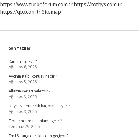
https://www.turboforum.com.tr
https://rothys.com.tr
https://qco.com.tr
Sitemap
Sidebar
Son Yazılar
Kum ne renktir ?
Ağustos 6, 2026
Avcının Kalbi konusu nedir ?
Ağustos 5, 2026
Allah’ın şeriatı nelerdir ?
Ağustos 3, 2026
9 Eylül veterinerlik kaç binle alıyor ?
Ağustos 3, 2026
Tıpta endure ne anlama gelir ?
Temmuz 29, 2026
Tm16 hangi duraklardan geçiyor ?