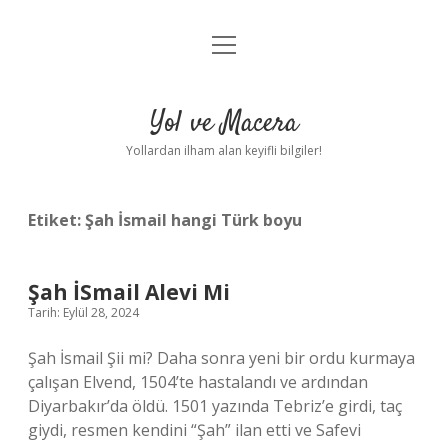
menüyü
Anasayfa
aç
Gizlilik Politikası
Yol ve Macera
Yasal Uyarı
Yollardan ilham alan keyifli bilgiler!
Hakkımızda
Etiket:
Şah İsmail hangi Türk boyu
Şah İSmail Alevi Mi
Tarih: Eylül 28, 2024
Şah İsmail Şii mi? Daha sonra yeni bir ordu kurmaya
çalışan Elvend, 1504’te hastalandı ve ardından
Diyarbakır’da öldü. 1501 yazında Tebriz’e girdi, taç
giydi, resmen kendini “Şah” ilan etti ve Safevi