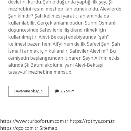
devletini kurdu. Şah olduğunda yaptığı ilk şey, Şii
mezhebini resmi mezhep ilan etmek oldu. Alevilerde
Şah kimdir? Şah kelimesi yaratıcı anlamında da
kullanılabilir. Gerçek anlamı budur. Sünni Osmanlı
düşüncesinde Safevilerle ilişkilendirilmek için
kullanılmıştır. Alevi-Bektaşi edebiyatında “şah”
kelimesi bazen hem Ali’yi hem de ilk Safevi Şahı Şah
İsmail’i anmak için kullanılır. Safeviler Alevi mi? Bu
cemiyetin başlangıcından itibaren Şeyh Ali’nin etkisi
altında Şii Batıni ekolüne, yani Alevi-Bektaşi
tasavvuf mezhebine mensup…
Şah
Devamını okuyun
2 Yorum
İSmail
Alevi
Mi
https://www.turboforum.com.tr
https://rothys.com.tr
https://qco.com.tr
Sitemap