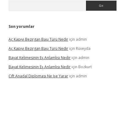
Arama
Son yorumlar
Aç Kapıyı Bezirgan Başı Türü Nedir
için
admin
Aç Kapıyı Bezirgan Başı Türü Nedir
için
Rüveyda
Bayat Kelimesinin Eş Anlamlısı Nedir
için
admin
Bayat Kelimesinin Eş Anlamlısı Nedir
için
Bozkurt
Çift Anadal Diploması Ne Işe Yarar
için
admin
sino
betexper güncel giriş