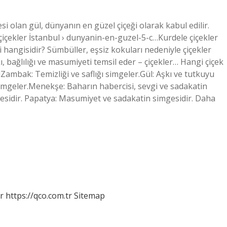
i olan gül, dünyanın en güzel çiçeği olarak kabul edilir.
çiçekler İstanbul › dunyanin-en-guzel-5-c…Kurdele çiçekler
 hangisidir? Sümbüller, eşsiz kokuları nedeniyle çiçekler
, bağlılığı ve masumiyeti temsil eder – çiçekler… Hangi çiçek
ıZambak: Temizliği ve saflığı simgeler.Gül: Aşkı ve tutkuyu
imgeler.Menekşe: Baharın habercisi, sevgi ve sadakatin
mgesidir. Papatya: Masumiyet ve sadakatin simgesidir. Daha
r
https://qco.com.tr
Sitemap