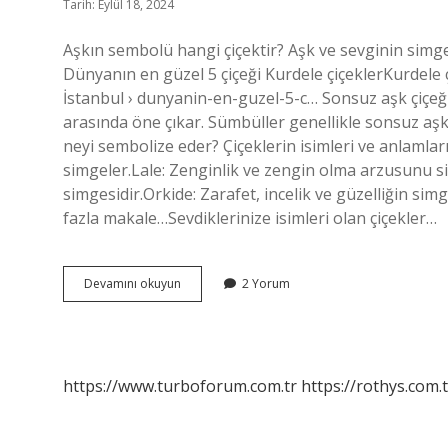
Tarih: Eylül 18, 2024
Aşkın sembolü hangi çiçektir? Aşk ve sevginin simges
Dünyanın en güzel 5 çiçeği Kurdele çiçeklerKurdele 
İstanbul › dunyanin-en-guzel-5-c… Sonsuz aşk çiçeği
arasında öne çıkar. Sümbüller genellikle sonsuz aşkı
neyi sembolize eder? Çiçeklerin isimleri ve anlamlar
simgeler.Lale: Zenginlik ve zengin olma arzusunu s
simgesidir.Orkide: Zarafet, incelik ve güzelliğin si
fazla makale…Sevdiklerinize isimleri olan çiçekler…
Aşk
Devamını okuyun
2 Yorum
Çiçeği
Hangi
Çiçek
https://www.turboforum.com.tr
https://rothys.com.t