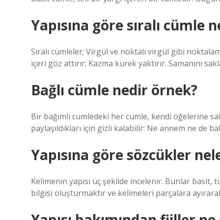
Yapısına göre sıralı cümle n
Sıralı cümleler; Virgül ve noktalı virgül gibi noktal
içeri göz attırır; Kazma kürek yaktırır. Samanını sak
Bağlı cümle nedir örnek?
Bir bağımlı cümledeki her cümle, kendi öğelerine sa
paylaşıldıkları için gizli kalabilir: Ne annem ne de
Yapısına göre sözcükler nel
Kelimenin yapısı üç şekilde incelenir. Bunlar basit, t
bilgisi oluşturmaktır ve kelimeleri parçalara ayırarak
Yapısı bakımından fiiller n