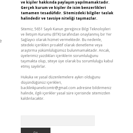
ve kişiler hakkında paylaşım yapılmamaktadır.
Gerçek kurum ve kişiler ile isim benzerlikleri
tamamen tesadüfidir. Sitemizdeki bilgiler taslak
halindedir ve tavsiye niteliği taşımazlar.
Sitemiz, 5651 Sayılı Kanun gereğince Bilgi Teknolojileri
ve İletişim Kurumu (BTK) tarafından onaylanmış bir Yer
Sağlayıcı olarak hizmet vermektedir. Bu nedenle,
e
sitedeki içerikleri proaktif olarak denetleme veya
araştırma yükümlülüğümüz bulunmamaktadır. Ancak,
üyelerimiz yazdıkları içeriklerin sorumluluğunu
taşımakta olup, siteye üye olarak bu sorumluluğu kabul
etmiş sayılırlar.
Hukuka ve yasal düzenlemelere aykırı olduğunu
düşündüğünüz içerikleri,
backlinkpanelicomtr@gmail.com
adresine bildirmeniz
halinde, ilgili içerikler yasal süre içerisinde sitemizden
kaldırılacaktır.
Arama