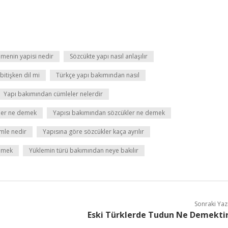
imenin yapisi nedir
Sözcükte yapı nasıl anlaşılır
itişken dil mi
Türkçe yapı bakımından nasıl
Yapı bakımından cümleler nelerdir
ller ne demek
Yapısı bakımından sözcükler ne demek
ümle nedir
Yapısına göre sözcükler kaça ayrılır
demek
Yüklemin türü bakımından neye bakılır
Sonraki Yaz
Eski Türklerde Tudun Ne Demekti