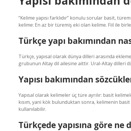
Yapısı bakımından d
“Kelime yapısı farklıdır” konulu sorular basit, türem
kelime: En az bir türemiş eki olan kelime. Fiil ile bir
Türkçe yapı bakımından nas
Türkçe, yapısal olarak dünya dilleri arasında ekleme
grubunun Altay dil ailesine aittir. Ural-Altay dilleri di
Yapısı bakımından sözcükl
Yapısal olarak kelimeler üç türe ayrılır: basit kelime
kısım, yani kök bulunduktan sonra, kelimenin basit
kullanılabilir.
Türkçede yapısına göre ne