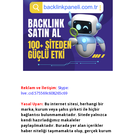
Reklam ve İletişim:
Skype:
live:.cid.575569c608265c69
Yasal Uyarı:
Bu internet sitesi, herhangi bir
marka, kurum veya şahıs şirketi ile hiçbir
bağlantısı bulunmamaktadır. Sitede yalnızca
kendi hazırladığımız makaleler
paylaşılmaktadır. Burada yer alan içerikler
haber niteliği taşımamakta olup, gerçek kurum