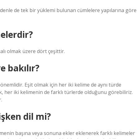
 nedenle de tek bir yüklemi bulunan cümlelere yapılarına göre
elerdir?
alı olmak üzere dört çeşittir.
 bakılır?
nemlidir. Eşit olmak için her iki kelime de aynı türde
k, her iki kelimenin de farklı türlerde olduğunu görebiliriz.
.
şken dil mi?
limenin başına veya sonuna ekler eklenerek farklı kelimeler