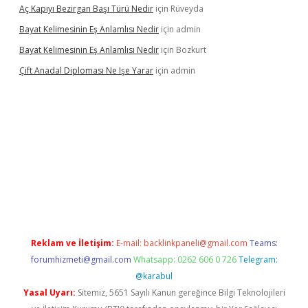
Aç Kapıyı Bezirgan Başı Türü Nedir
için
Rüveyda
Bayat Kelimesinin Eş Anlamlısı Nedir
için
admin
Bayat Kelimesinin Eş Anlamlısı Nedir
için
Bozkurt
Çift Anadal Diploması Ne Işe Yarar
için
admin
el giriş
Reklam ve İletişim:
E-mail:
backlinkpaneli@gmail.com
Teams:
forumhizmeti@gmail.com
Whatsapp: 0262 606 0 726
Telegram:
@karabul
Yasal Uyarı:
Sitemiz, 5651 Sayılı Kanun gereğince Bilgi Teknolojileri