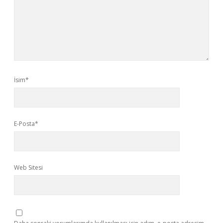
İsim*
E-Posta*
Web Sitesi