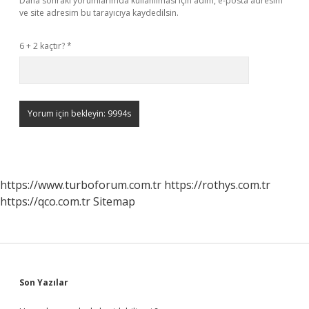
Daha sonraki yorumlarımda kullanılması için adım, e-posta adresim
ve site adresim bu tarayıcıya kaydedilsin.
6 + 2 kaçtır?
*
https://www.turboforum.com.tr
https://rothys.com.tr
https://qco.com.tr
Sitemap
Sidebar
Son Yazılar