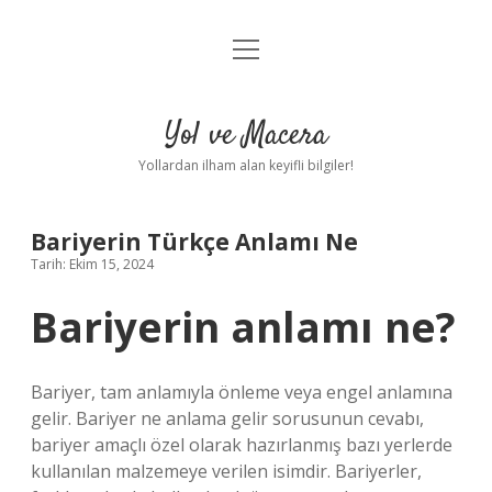
menüyü
Anasayfa
aç
Gizlilik Politikası
Yol ve Macera
Yasal Uyarı
Yollardan ilham alan keyifli bilgiler!
Hakkımızda
Bariyerin Türkçe Anlamı Ne
Tarih: Ekim 15, 2024
Bariyerin anlamı ne?
Bariyer, tam anlamıyla önleme veya engel anlamına
gelir. Bariyer ne anlama gelir sorusunun cevabı,
bariyer amaçlı özel olarak hazırlanmış bazı yerlerde
kullanılan malzemeye verilen isimdir. Bariyerler,