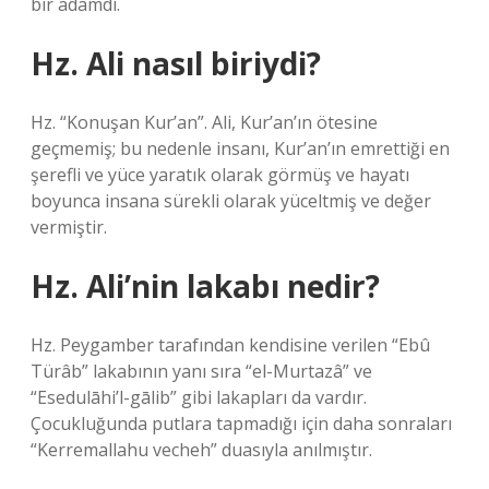
bir adamdı.
Hz. Ali nasıl biriydi?
Hz. “Konuşan Kur’an”. Ali, Kur’an’ın ötesine
geçmemiş; bu nedenle insanı, Kur’an’ın emrettiği en
şerefli ve yüce yaratık olarak görmüş ve hayatı
boyunca insana sürekli olarak yüceltmiş ve değer
vermiştir.
Hz. Ali’nin lakabı nedir?
Hz. Peygamber tarafından kendisine verilen “Ebû
Türâb” lakabının yanı sıra “el-Murtazâ” ve
“Esedulāhi’l-gālib” gibi lakapları da vardır.
Çocukluğunda putlara tapmadığı için daha sonraları
“Kerremallahu vecheh” duasıyla anılmıştır.