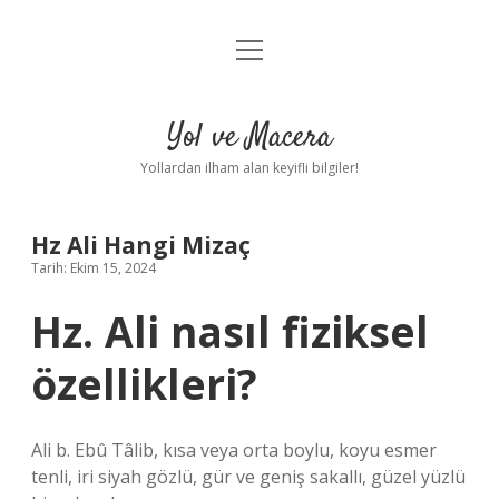
menüyü
Anasayfa
aç
Gizlilik Politikası
Yol ve Macera
Yasal Uyarı
Yollardan ilham alan keyifli bilgiler!
Hakkımızda
Hz Ali Hangi Mizaç
Tarih: Ekim 15, 2024
Hz. Ali nasıl fiziksel
özellikleri?
Ali b. Ebû Tâlib, kısa veya orta boylu, koyu esmer
tenli, iri siyah gözlü, gür ve geniş sakallı, güzel yüzlü