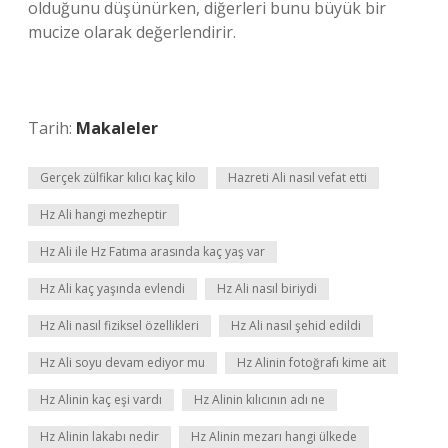
olduğunu düşünürken, diğerleri bunu büyük bir
mucize olarak değerlendirir.
Tarih:
Makaleler
Gerçek zülfikar kılıcı kaç kilo
Hazreti Ali nasıl vefat etti
Hz Ali hangi mezheptir
Hz Ali ile Hz Fatıma arasında kaç yaş var
Hz Ali kaç yaşında evlendi
Hz Ali nasıl biriydi
Hz Ali nasıl fiziksel özellikleri
Hz Ali nasıl şehid edildi
Hz Ali soyu devam ediyor mu
Hz Alinin fotoğrafı kime ait
Hz Alinin kaç eşi vardı
Hz Alinin kılıcının adı ne
Hz Alinin lakabı nedir
Hz Alinin mezarı hangi ülkede