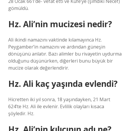
28 Ocak 661’de- vefat etti ve Kufe’ye (şimdiki Necef)
gömüldü.
Hz. Ali’nin mucizesi nedir?
Ali ikindi namazını vaktinde kılamayınca Hz.
Peygamber’in namazını ve ardından güneşin
dönüşünü anlatır. Bazı alimler bu rivayetin uydurma
olduğunu düşünürken, diğerleri bunu büyük bir
mucize olarak değerlendirir.
Hz. Ali kaç yaşında evlendi?
Hicretten iki yıl sonra, 18 yaşındayken, 21 Mart
624’te Hz. Ali ile evlenir. Evlilik olayları kısaca
şöyledir. Hz.
Hz. Ali’nin kılıcının adı ne?