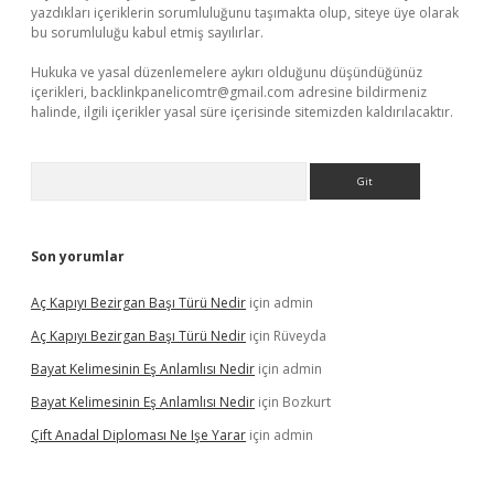
yazdıkları içeriklerin sorumluluğunu taşımakta olup, siteye üye olarak
bu sorumluluğu kabul etmiş sayılırlar.
Hukuka ve yasal düzenlemelere aykırı olduğunu düşündüğünüz
içerikleri,
backlinkpanelicomtr@gmail.com
adresine bildirmeniz
halinde, ilgili içerikler yasal süre içerisinde sitemizden kaldırılacaktır.
Arama
Son yorumlar
Aç Kapıyı Bezirgan Başı Türü Nedir
için
admin
Aç Kapıyı Bezirgan Başı Türü Nedir
için
Rüveyda
Bayat Kelimesinin Eş Anlamlısı Nedir
için
admin
Bayat Kelimesinin Eş Anlamlısı Nedir
için
Bozkurt
Çift Anadal Diploması Ne Işe Yarar
için
admin